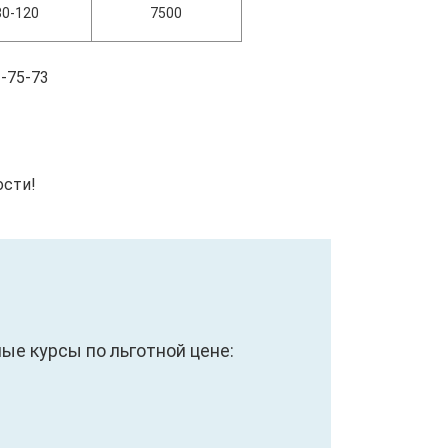
80-120
7500
-75-73
ости!
е курсы по льготной цене: