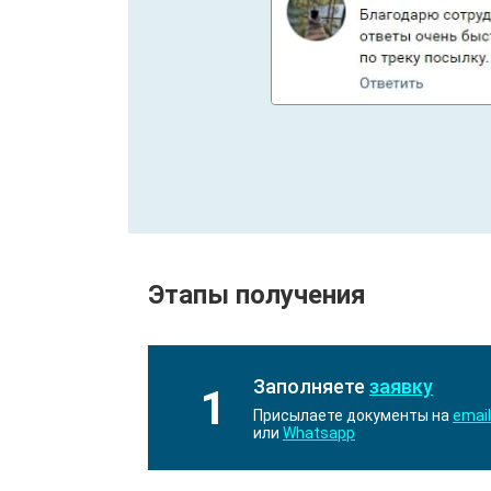
Этапы получения
Заполняете
заявку
1
Присылаете документы на
email
или
Whatsapp