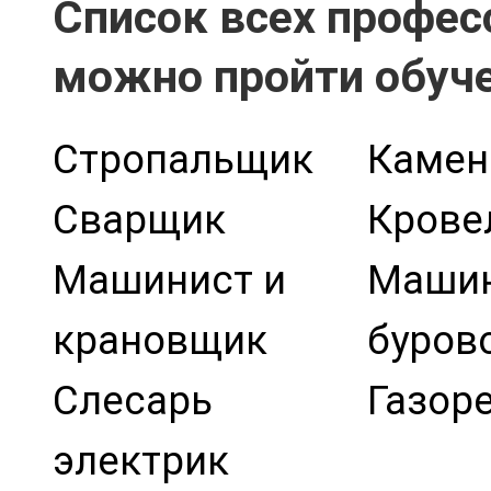
Список всех професс
можно пройти обуч
Стропальщик
Каме
Сварщик
Крове
Машинист и
Маши
крановщик
буров
Слесарь
Газор
электрик