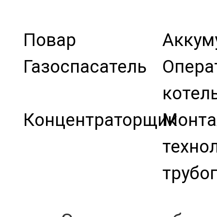
Повар
Аккум
Газоспасатель
Опера
котел
Концентраторщик
Монта
техно
трубо