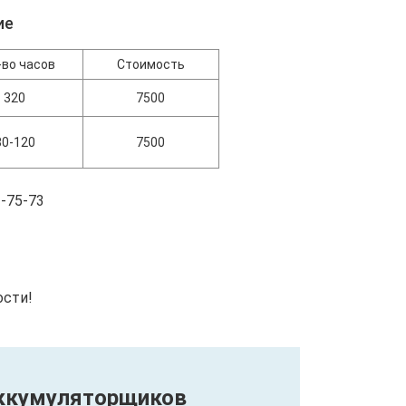
ие
-во часов
Стоимость
320
7500
80-120
7500
-75-73
ости!
Аккумуляторщиков