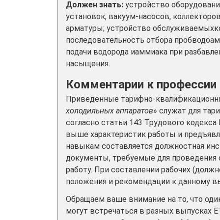
Должен знать:
устройство оборудования
установок, вакуум-насосов, коллекторо
арматуры; устройство обслуживаемыхко
последовательность отбора пробводоамм
подачи водорода иаммиака при разбавле
насыщения.
Комментарии к профессии
Приведенные тарифно-квалификационны
холодильных аппаратов
» служат для тар
согласно статьи 143 Трудового кодекса
выше характеристик работы и предъяв
навыкам составляется должностная инст
документы, требуемые для проведения 
работу. При составлении рабочих (долж
положения и рекомендации к данному вы
Обращаем ваше внимание на то, что од
могут встречаться в разных выпусках Е