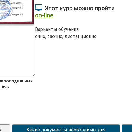
Этот курс можно пройти
on-line
Варианты обучения:
очно, заочно, дистанционно
ик холодильных
ния и
х
Какие документы необходимы для