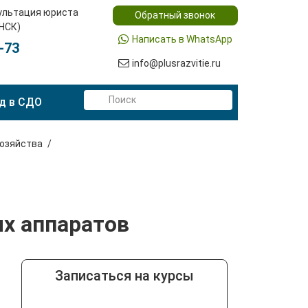
ультация юриста
Обратный звонок
(НСК)
Написать в WhatsApp
-73
info@plusrazvitie.ru
д в СДО
хозяйства
ых аппаратов
Записаться на курсы