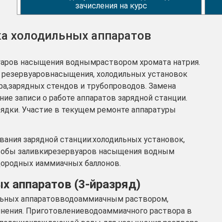
зачисления на курс
ка холодильных аппаратов
вуаров насыщения воднымраствором хромата натрия.
, резервуаровнасыщения, холодильных установок
а,зарядных стендов и трубопроводов. Замена
ие записи о работе аппаратов зарядной станции.
ядки. Участие в текущем ремонте аппаратуры
ания зарядной станции:холодильных установок,
особы заливкирезервуаров насыщения водным
дородных иаммиачных баллонов.
х аппаратов (3-йразряд)
ильных аппаратовводоаммиачным раствором,
лнения. Приготовлениеводоаммиачного раствора в