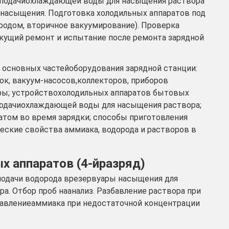
 подачиохлаждающей воды для насыщения раствора
хнасыщения. Подготовка холодильных аппаратов под
родом, вторичное вакуумирование). Проверка
екущий ремонт и испытание после ремонта зарядной
 основных частейоборудования зарядной станции:
ок, вакуум-насосов,коллекторов, приборов
уры; устройствохолодильных аппаратов бытовых
 подачиохлаждающей воды для насыщения раствора;
атом во время зарядки; способы приготовления
еские свойства аммиака, водорода и растворов в
х аппаратов (4-йразряд)
 подачи водорода врезервуары насыщения для
. Отбор проб наанализ. Разбавление раствора при
авлениеаммиака при недостаточной концентрации