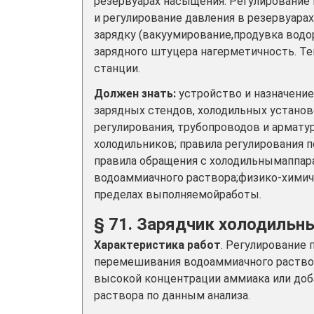
резервуарах насыщения. Регулирование
и регулирование давления в резервуара
зарядку (вакуумирование,продувка водо
зарядного штуцера нагерметичность. Т
станции.
Должен знать:
устройство и назначение
зарядных стендов, холодильных установ
регулирования, трубопроводов и армат
холодильников; правила регулирования
правила обращения с холодильнымаппар
водоаммиачного раствора;физико-химич
пределах выполняемойработы.
§ 71. Зарядчик холодильны
Характеристика работ
. Регулирование
перемешивания водоаммиачного раствора
высокой концентрации аммиака или доб
раствора по данным анализа.