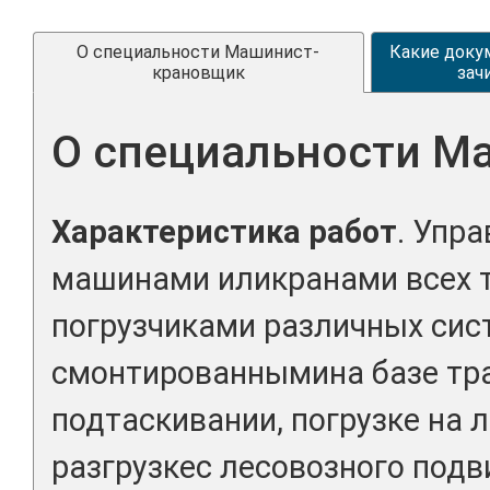
О специальности Машинист-
Какие доку
крановщик
зач
О специальности М
Характеристика работ
. Упр
машинами иликранами всех 
погрузчиками различных сис
смонтированнымина базе тра
подтаскивании, погрузке на 
разгрузкес лесовозного под