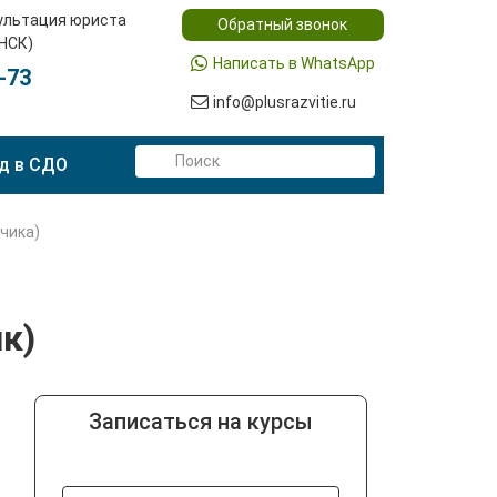
ультация юриста
Обратный звонок
(НСК)
Написать в WhatsApp
-73
info@plusrazvitie.ru
д в СДО
чика)
к)
Записаться на курсы