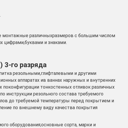
.
ые монтажные различныхразмеров с большим числом
х цифрами,буквами и знаками.
) 3-го разряда
опитка резольными,глифталевыми и другими
ионных аппаратах ив ваннах наружных и внутренних
 поконфигурации тонкостенных отливок различных
епо инструкции резольного состава требуемого
узлов до требуемой температуры перед покрытием и
ление по внешнему виду качества покрытия
ого оборудования;основные сорта, марки и