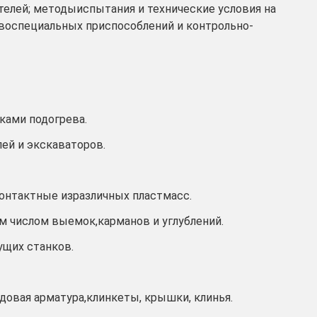
телей; методыиспытания и технические условия на
твоспециальных приспособлений и контрольно-
ками подогрева.
лей и экскаваторов.
контактные изразличных пластмасс.
м числом выемок,карманов и углублений.
ущих станков.
удовая арматура,клинкеты, крышки, клинья.