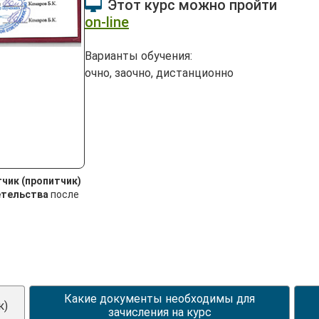
Этот курс можно пройти
on-line
Варианты обучения:
очно, заочно, дистанционно
чик (пропитчик)
етельства
после
Какие документы необходимы для
к)
зачисления на курс