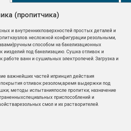
ика (пропитчика)
жных и внутреннихповерхностей простых деталей и
ропиткаузлов несложной конфигурации резольными,
авами)ручным способом на бакелизационных
ок иизделий под бакелизацию. Сушка отливок и
к работе ванн и сушильных электропечей. Загрузка и
ние важнейших частей ипринцип действия
 покрытия отливок резолом,время выдержки под
шки; методы испытанияпосле пропитки; назначение
страненныхспециальных приспособлений и
ойстварезольных смол и их растворителей.