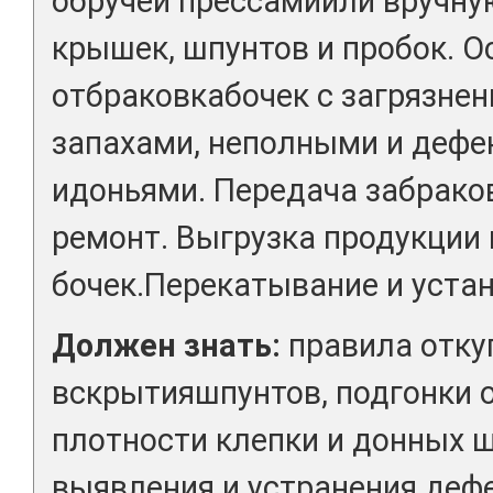
обручей прессамиили вручну
крышек, шпунтов и пробок. О
отбраковкабочек с загрязне
запахами, неполными и деф
идоньями. Передача забрако
ремонт. Выгрузка продукции 
бочек.Перекатывание и устан
Должен знать:
правила откуп
вскрытияшпунтов, подгонки о
плотности клепки и донных 
выявления и устранения дефе