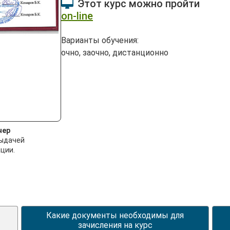
Этот курс можно пройти
on-line
Варианты обучения:
очно, заочно, дистанционно
чер
выдачей
ции.
Какие документы необходимы для
зачисления на курс