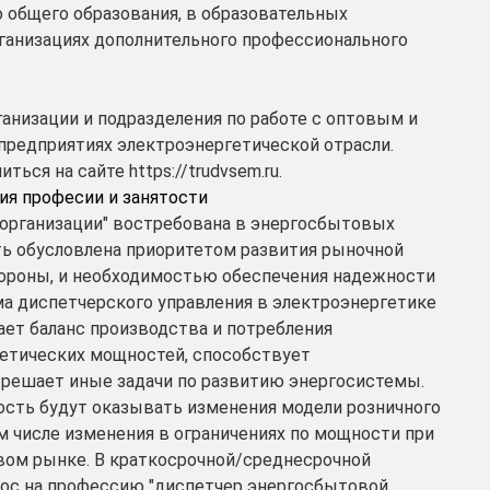
 общего образования, в образовательных
ганизациях дополнительного профессионального
анизации и подразделения по работе с оптовым и
предприятиях электроэнергетической отрасли.
ься на сайте https://trudvsem.ru.
ия професии и занятости
организации" востребована в энергосбытовых
ть обусловлена приоритетом развития рыночной
тороны, и необходимостью обеспечения надежности
ма диспетчерского управления в электроэнергетике
ет баланс производства и потребления
гетических мощностей, способствует
решает иные задачи по развитию энергосистемы.
ость будут оказывать изменения модели розничного
м числе изменения в ограничениях по мощности при
вом рынке. В краткосрочной/среднесрочной
ос на профессию "диспетчер энергосбытовой