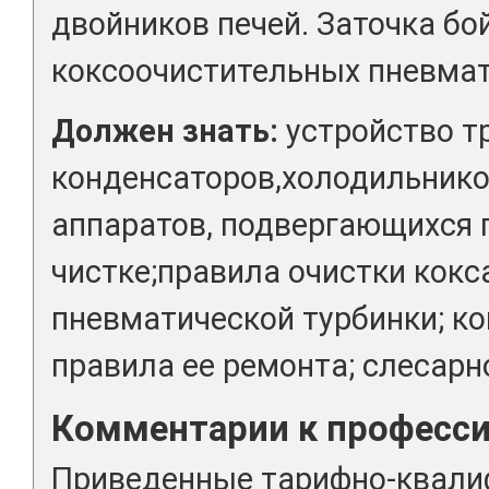
двойников печей. Заточка бо
коксоочистительных пневмат
Должен знать:
устройство т
конденсаторов,холодильников
аппаратов, подвергающихся 
чистке;правила очистки кокс
пневматической турбинки; к
правила ее ремонта; слесарн
Комментарии к професс
Приведенные тарифно-квал