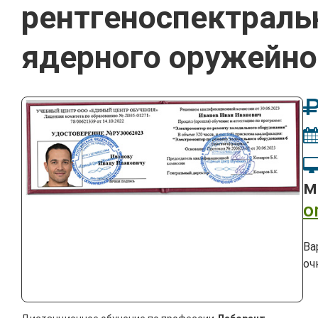
рентгеноспектральн
ядерного оружейно
м
o
Ва
оч