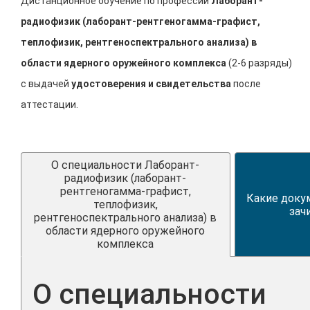
Дистанционное обучение по профессии
Лаборант-
радиофизик (лаборант-рентгеногамма-графист,
теплофизик, рентгеноспектрального анализа) в
области ядерного оружейного комплекса
(2-6 разряды)
с выдачей
удостоверения и свидетельства
после
аттестации.
О специальности Лаборант-
радиофизик (лаборант-
рентгеногамма-графист,
Какие доку
теплофизик,
зач
рентгеноспектрального анализа) в
области ядерного оружейного
комплекса
О специальности