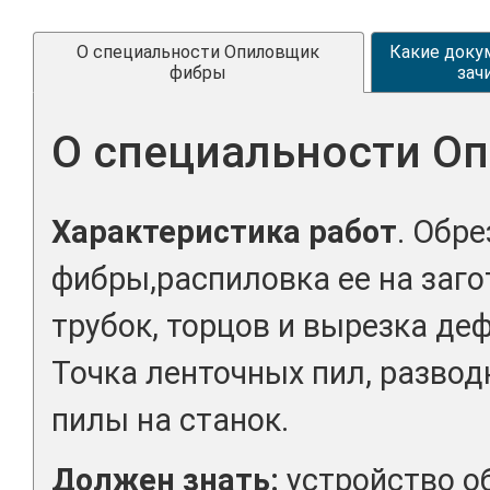
О специальности Опиловщик
Какие доку
фибры
зач
О специальности О
Характеристика работ
. Обр
фибры,распиловка ее на заго
трубок, торцов и вырезка де
Точка ленточных пил, развод
пилы на станок.
Должен знать:
устройство о