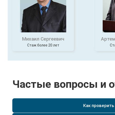
Михаил Сергеевич
Артем
Стаж более 20 лет
Ст
Частые вопросы и 
Как проверить
Можно самостоятельно проверить данные в реес
https://obrnadzor.gov.ru/gosudarstvennye-uslugi-i-fu