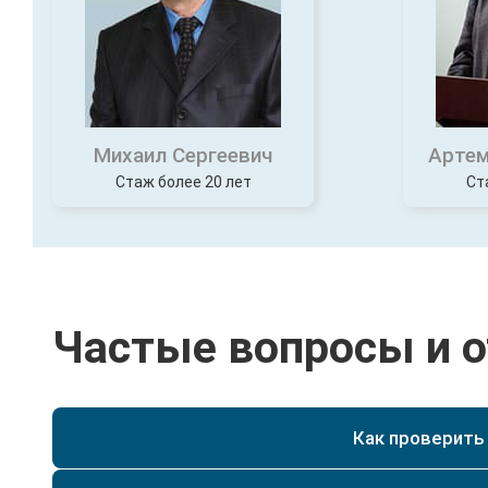
Михаил Сергеевич
Артем
Стаж более 20 лет
Ст
Частые вопросы и 
Как проверить
Можно самостоятельно проверить данные в реес
https://obrnadzor.gov.ru/gosudarstvennye-uslugi-i-fu