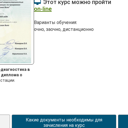
Этот курс можно пройти
on-line
Варианты обучения:
очно, заочно, дистанционно
диагностика в
й
диплома о
стации.
Какие документы необходимы для
зачисления на курс