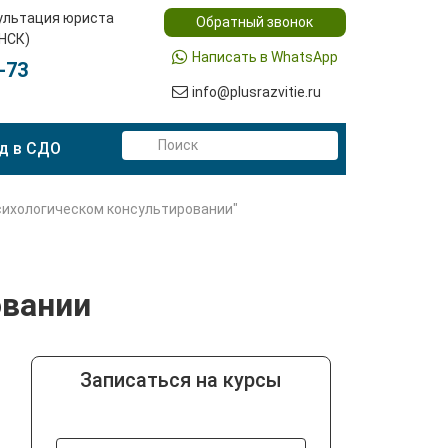
ультация юриста
Обратный звонок
(НСК)
Написать в WhatsApp
-73
info@plusrazvitie.ru
д в СДО
сихологическом консультировании"
овании
Записаться на курсы