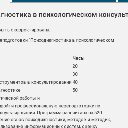
гностика в психологическом консуль
быть скорректирована:
еподготовки “Психодиагностика в психологическом
Часы
20
и
30
струментов в консультировании
40
гностике
50
ической работы и
т пройти профессиональную переподготовку по
нсультировании. Программа рассчитана на 520
ение основ психодиагностики, методов и методик,
пользование информационных систем, оценку