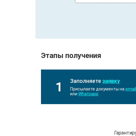
Этапы получения
Заполняете
заявку
1
Присылаете документы на
email
или
Whatsapp
Гарантир