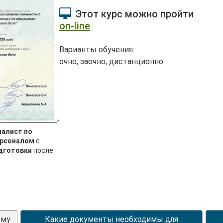
Этот курс можно пройти
on-line
Варианты обучения:
очно, заочно, дистанционно
иалист по
ерсоналом
с
дготовки
после
ому
Какие документы необходимы для