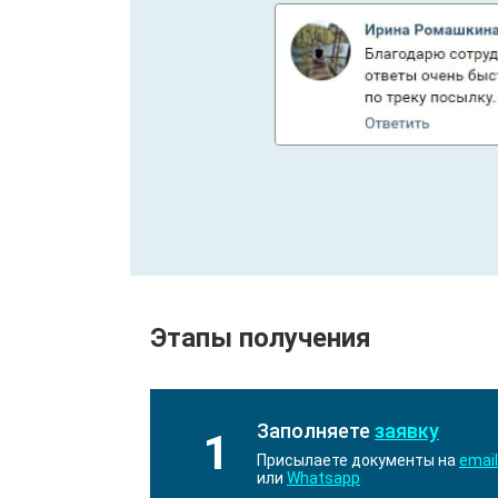
Этапы получения
Заполняете
заявку
1
Присылаете документы на
email
или
Whatsapp