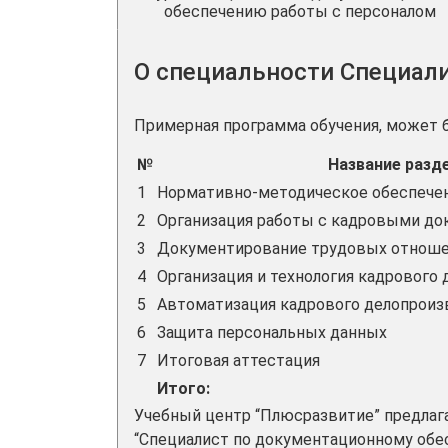
обеспечению работы с персоналом
О специальности Специал
Примерная программа обучения, может 
№
Название разд
1
Нормативно-методическое обеспечен
2
Организация работы с кадровыми д
3
Документирование трудовых отнош
4
Организация и технология кадрового
5
Автоматизация кадрового делопроиз
6
Защита персональных данных
7
Итоговая аттестация
Итого:
Учебный центр “Плюсразвитие” предлаг
“Специалист по документационному обес