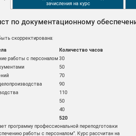
зачисления на курс
ист по документационному обеспечен
быть скорректирована:
ела
Количество часов
ие работы с персоналом
30
окументами
50
ений
70
 делопроизводства
90
водства
110
50
40
520
ает программу профессиональной переподготовки
печению работы с персоналом”. Курс рассчитан на