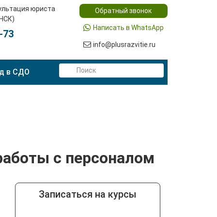
ультация юриста
Обратный звонок
(НСК)
Написать в WhatsApp
-73
info@plusrazvitie.ru
д в СДО
работы с персоналом
Записаться на курсы