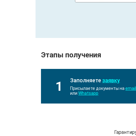
Этапы получения
Заполняете
заявку
1
Присылаете документы на
email
или
Whatsapp
Гарантир