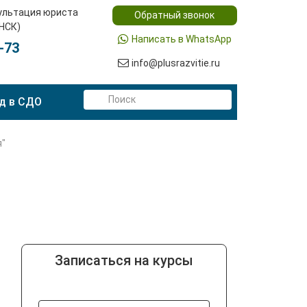
ультация юриста
Обратный звонок
(НСК)
Написать в WhatsApp
-73
info@plusrazvitie.ru
д в СДО
я"
Записаться на курсы