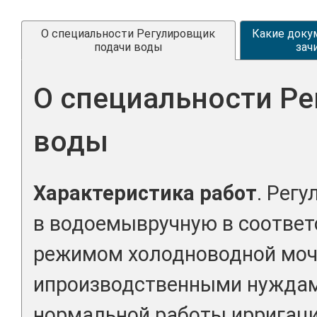
О специальности Регулировщик
Какие доку
подачи воды
зач
О специальности Р
воды
Характеристика работ
. Рег
в водоемывручную в соответ
режимом холодноводной моч
ипроизводственными нуждам
нормальной работы ирригац