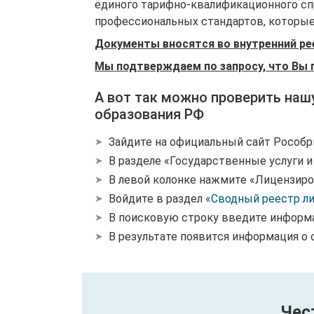
единого тарифно-квалификационного спр
профессиональных стандартов, которые 
Документы вносятся во внутренний ре
Мы подтверждаем по запросу, что Вы 
А вот так можно проверить наш
образования РФ
Зайдите на официальный сайт Рособр
В разделе «Государственные услуги 
В левой колонке нажмите «Лицензиро
Войдите в раздел
«Сводный реестр л
В поисковую строку введите информ
В результате появится информация о 
Чес