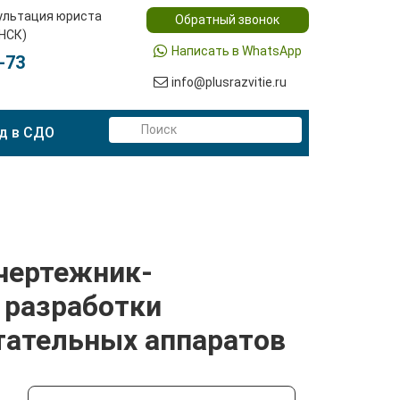
ультация юриста
Обратный звонок
(НСК)
Написать в WhatsApp
-73
info@plusrazvitie.ru
д в СДО
(чертежник-
 разработки
етательных аппаратов