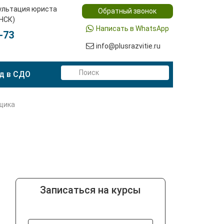
ультация юриста
Обратный звонок
(НСК)
Написать в WhatsApp
-73
info@plusrazvitie.ru
д в СДО
щика
Записаться на курсы