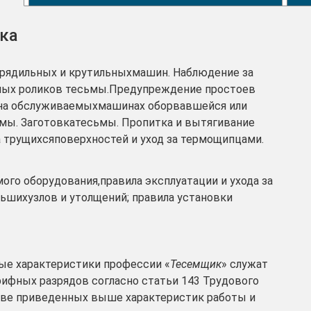
ка
прядильных и крутильныхмашин. Наблюдение за
ных роликов тесьмы.Предупреждение простоев
 на обслуживаемыхмашинах оборвавшейся или
мы. Заготовкатесьмы. Пропитка и вытягивание
 трущихсяповерхностей и уход за термощипцами.
го оборудования,правила эксплуатации и ухода за
льшихузлов и утолщений; правила установки
е характеристики профессии «
Тесемщик
» служат
рифных разрядов согласно статьи 143 Трудового
ове приведенных выше характеристик работы и