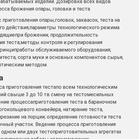
ырабатываемых изделий. Дозировка всех видов
сса брожения опары, головки и теста.
 приготовления опары,головок, заквасок, теста на
го действия;параметры технологического режима
ходящиепри брожении; продолжительность
ия теста;методы контроля и регулирования
 принципработы обслуживаемого оборудования;
теста; сорта муки и основных компонентов сырья;
ептическим методом.
а
сса приготовления тестапо всем технологическим
лий свыше 3 до 10 тв смену на тестомесильных
ение процессаприготовления теста в бараночном
гокольцевого конвейера, натирание теста,
зрезание на порции; определение готовности теста
лочный участок. Ведение процесса приготовления
 одном или двух тестоприготовительных агрегатах