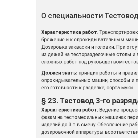
О специальности Тестово
Характеристика работ
. Транспортиров
брожение и к опрокидывательным машин
Дозировка закваски и головки. При от
из дежей на тесторазделочные столы и
сложных работ под руководствомтестов
Должен знать:
принцип работы и прави
опрокидывательных машин; способы и п
его готовности к разделке; сорта муки.
§ 23. Тестовод 3-го разряд
Характеристика работ
. Ведение проце
фазам на тестомесильных машинах пери
изделий до 3 т в смену. Обеспечение 
дозировочной аппаратуры всоответств