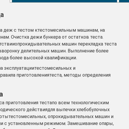
да
ка деж с тестом ктестомесильным машинам, на
ам. Очистка дежи бункера от остатков теста.
сутствииопрокидывательных машин перекладка теста
 вворонку делительных машин. Выполнение более
ода более высокой квалификации.
ла эксплуатациитестомесильных и
равила приготовлениятеста, методы определения
а
сса приготовления тестапо всем технологическим
одического действиядля выпечки хлебобулочных
работытестомесильных, опрокидывательных машин и
ии с установленным режимом. Замешивание опары,