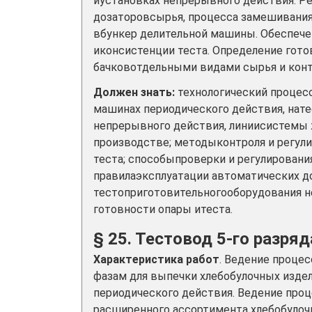
иустановках непрерывного действия. Р
дозаторовсырья, процесса замешивания 
вбункер делительной машины. Обеспече
иконсистенции теста. Определение гото
бачковотдельными видами сырья и конт
Должен знать:
технологический процесс
машинах периодического действия, нате
непрерывного действия, линиисистемы 
производстве; методыконтроля и регул
теста; способыпроверки и регулировани
правилаэксплуатации автоматических д
тестоприготовительногооборудования н
готовности опары итеста.
§ 25. Тестовод 5-го разряд
Характеристика работ
. Ведение проце
фазам для выпечки хлебобулочных изде
периодического действия. Ведение про
расширенного ассортимента хлебобулоч