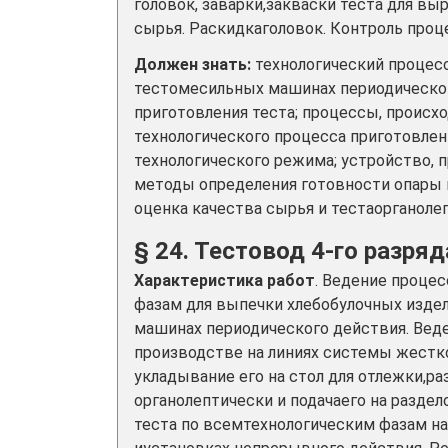
головок, заварки,закваски теста для в
сырья. Раскидкаголовок. Контроль проце
Должен знать:
технологический процесс
тестомесильных машинах периодическо
приготовления теста; процессы, проис
технологического процесса приготовлен
технологического режима; устройство,
методы определения готовности опары и
оценка качества сырья и тестаорганол
§ 24. Тестовод 4-го разряд
Характеристика работ
. Ведение проце
фазам для выпечки хлебобулочных изде
машинах периодического действия. Вед
производстве на линиях системы жестко
укладывание его на стол для отлежки,ра
органолептически и подачаего на разде
теста по всемтехнологическим фазам на