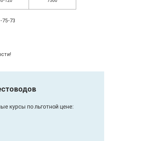
80-120
7500
-75-73
ости!
естоводов
е курсы по льготной цене: