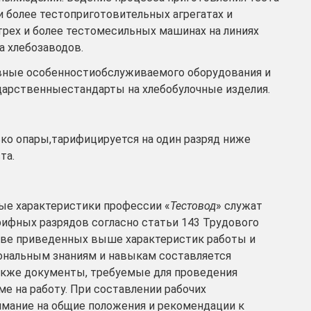
и более тестоприготовительных агрегатах и
рех и более тестомесильных машинах на линиях
 хлебозаводов.
вные особенностиобслуживаемого оборудования и
ударственныестандарты на хлебобулочные изделия.
ко опары,тарифицируется на один разряд ниже
та.
е характеристики профессии «
Тестовод
» служат
рифных разрядов согласно статьи 143 Трудового
ове приведенных выше характеристик работы и
ональным знаниям и навыкам составляется
также документы, требуемые для проведения
е на работу. При составлении рабочих
имание на общие положения и рекомендации к