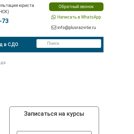
ультация юриста
Обратный звонок
(НСК)
Написать в WhatsApp
-73
info@plusrazvitie.ru
д в СДО
ода
Записаться на курсы