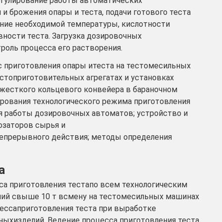
егулирование работы автоматических
и брожения опары и теста, подачи готового теста
ние необходимой температуры, кислотности
вности теста. Загрузка дозировочных
роль процесса его растворения.
 приготовления опары итеста на тестомесильных
стоприготовительных агрегатах и установках
жесткого кольцевого конвейера в бараночном
ирования технологического режима приготовления
я работы дозировочных автоматов; устройство и
озаторов сырья и
епрерывного действия; методы определения
а
сса приготовления тестапо всем технологическим
лий свыше 10 т всмену на тестомесильных машинах
цессаприготовления теста при выработке
ныхизделий. Ведение процесса приготовления теста