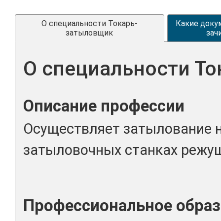
О специальности Токарь-
Какие доку
затыловщик
зач
О специальности Т
Описание профессии
Осуществляет затылование н
затыловочных станках режущ
Профессиональное образ