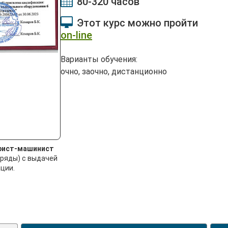
80-320 часов
Этот курс можно пройти
on-line
Варианты обучения:
очно, заочно, дистанционно
рист-машинист
зряды) с выдачей
ции.