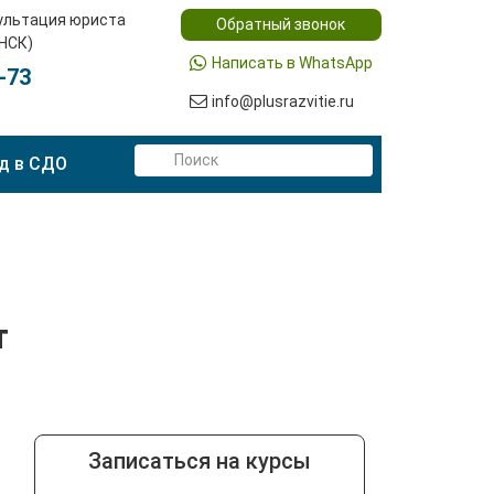
ультация юриста
Обратный звонок
(НСК)
Написать в WhatsApp
-73
info@plusrazvitie.ru
д в СДО
т
Записаться на курсы