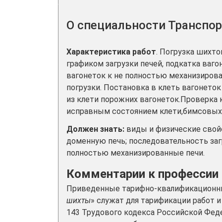
О специальности Транспо
Характеристика работ
. Погрузка шихт
графиком загрузки печей, подкатка ваг
вагонеток к не полностью механизиров
погрузки. Постановка в клеть вагонет
из клети порожних вагонеток.Проверка
исправным состоянием клети,бимсовых 
Должен знать:
виды и физические свой
доменную печь; последовательность заг
полностью механизированные печи.
Комментарии к профессии
Приведенные тарифно-квалификационны
шихты
» служат для тарификации работ 
143 Трудового кодекса Российской Фед