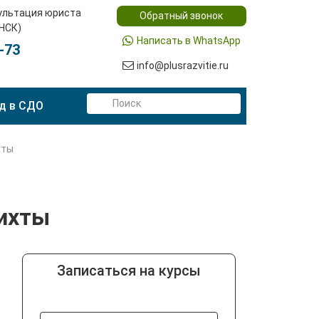
ультация юриста
Обратный звонок
(НСК)
Написать в WhatsApp
-73
info@plusrazvitie.ru
д в СДО
хты
шихты
Записаться на курсы