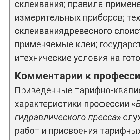
склеивания; правила примен
измерительных приборов; те
склеиваниядревесного слоис
применяемые клеи; государс
итехнические условия на гот
Комментарии к професс
Приведенные тарифно-квал
характеристики профессии «
гидравлического пресса
» сл
работ и присвоения тарифны