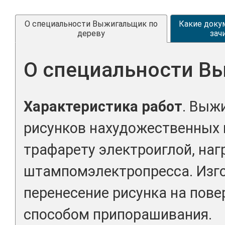
О специальности Выжигальщик по
Какие доку
дереву
зач
О специальности В
Характеристика работ
. Выж
рисунков нахудожественных 
трафарету электроиглой, на
штампомэлектропресса. Изго
перенесение рисунка на пов
способом припорашивания.