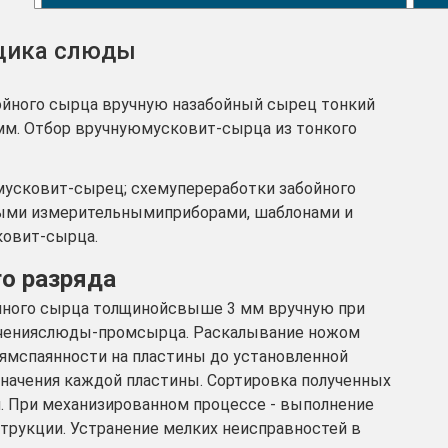
щика слюды
бойного сырца вручную назабойный сырец тонкий
мм. Отбор вручнуюмусковит-сырца из тонкого
мусковит-сырец; схемупереработки забойного
мыми измерительнымиприборами, шаблонами и
ковит-сырца.
го разряда
ойного сырца толщинойсвыше 3 мм вручную при
лученияслюды-промсырца. Раскалывание ножом
ямспаянности на пластины до установленной
значения каждой пластины. Сортировка полученных
и. При механизированном процессе - выполнение
струкции. Устранение мелких неисправностей в