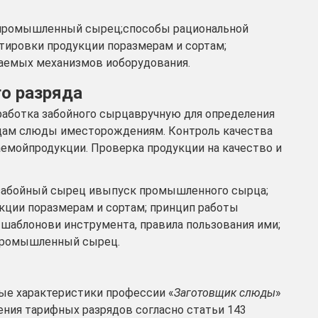
 промышленный сырец;способы рациональной
ртировки продукции поразмерам и сортам;
аемых механизмов иоборудования.
го разряда
бработка забойного сырцавручную для определения
идам слюды иместорождениям. Контроль качества
емойпродукции. Проверка продукции на качество и
 забойный сырец ивыпуск промышленного сырца;
кции поразмерам и сортам; принцип работы
шаблонови инструмента, правила пользования ими;
апромышленный сырец.
е характеристики профессии «
Заготовщик слюды
»
ения тарифных разрядов согласно статьи 143