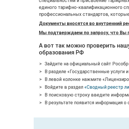
специальностям и присвоение тарифных
единого тарифно-квалификационного спр
профессиональных стандартов, которые 
Документы вносятся во внутренний ре
Мы подтверждаем по запросу, что Вы 
А вот так можно проверить наш
образования РФ
Зайдите на официальный сайт Рособр
В разделе «Государственные услуги 
В левой колонке нажмите «Лицензиро
Войдите в раздел
«Сводный реестр л
В поисковую строку введите информ
В результате появится информация о 