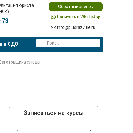
ультация юриста
Обратный звонок
(НСК)
Написать в WhatsApp
-73
info@plusrazvitie.ru
д в СДО
Заготовщика слюды
Записаться на курсы