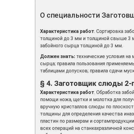
О специальности Заготов
Характеристика работ
. Сортировка за
толщиной до 3 мм и толщиной свыше 3 
забойного сырца толщиной до 3 мм.
Должен знать:
технические условия на 
сырца; правила пользования применяе
таблицами допусков; правила сдачи мус
§ 4. Заготовщик слюды 2-
Характеристика работ
. Обработка заб
помощи ножа, щетки и молотка для по
вручную кристаллов слюды по плоскост
толщины для определения качества ина
пластин по размерам и сортампродукци
всех операций на станкахразличной кон