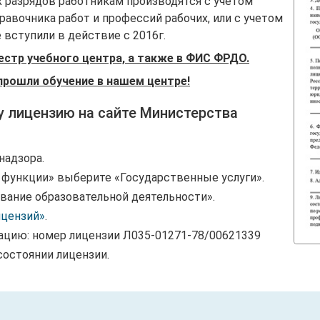
 разрядов работникам производятся с учетом
авочника работ и профессий рабочих, или с учетом
вступили в действие с 2016г.
естр учебного центра, а также в ФИС ФРДО.
прошли обучение в нашем центре!
у лицензию на сайте Министерства
надзора.
и функции» выберите «Государственные услуги».
вание образовательной деятельности».
ицензий»
.
ацию: номер лицензии Л035-01271-78/00621339
состоянии лицензии.