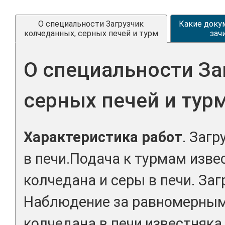
О специальности Загрузчик
Какие доку
колчеданных, серных печей и турм
зач
О специальности За
серных печей и тур
Характеристика работ
. Заг
в печи.Подача к турмам изве
колчедана и серы в печи. Заг
Наблюдение за равномерным
колчедана в печи,известняка 