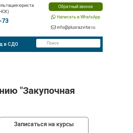
ультация юриста
Обратный звонок
(НСК)
Написать в WhatsApp
-73
info@plusrazvitie.ru
д в СДО
нию "Закупочная
Записаться на курсы