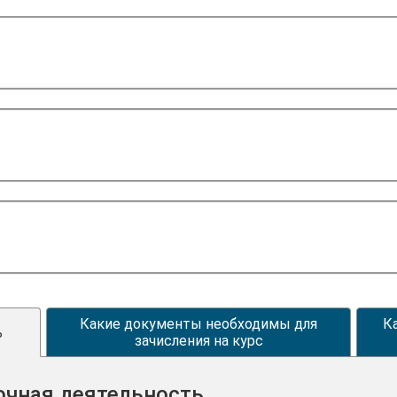
Какие документы необходимы для
К
ь
зачисления на курс
очная деятельность