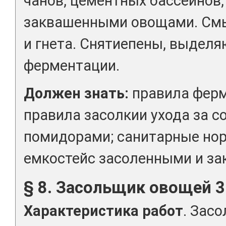
чанов, цементных бассейнов,
заквашенными овощами. Смы
и гнета. Снятиепены, выдел
ферментации.
Должен знать:
правила ферм
правила засолкии ухода за 
помидорами; санитарные но
емкостейс засоленными и з
§ 8. Засольщик овощей 3
Характеристика работ
. Засо