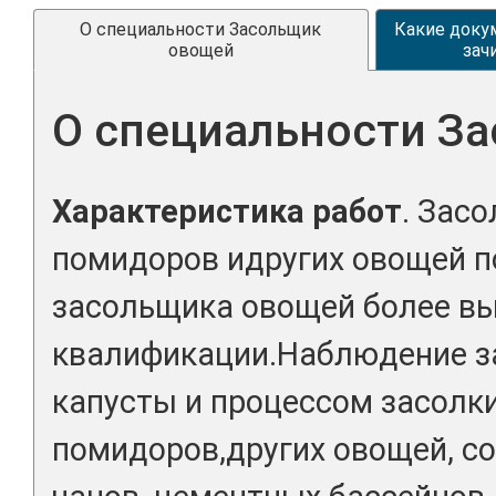
О специальности Засольщик
Какие доку
овощей
зач
О специальности З
Характеристика работ
. Засо
помидоров идругих овощей п
засольщика овощей более в
квалификации.Наблюдение з
капусты и процессом засолки
помидоров,других овощей, с