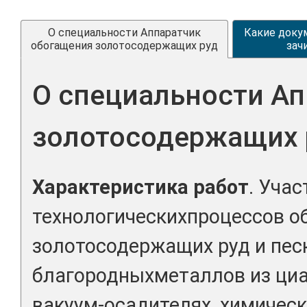
О специальности Аппаратчик
Какие доку
обогащения золотосодержащих руд
зач
О специальности А
золотосодержащих 
Характеристика работ
. Учас
технологическихпроцессов о
золотосодержащих руд и пес
благородныхметаллов из циа
вакуум-осадителях, химичес