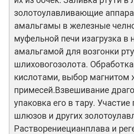
золотоулавливающие аппара
амальгамы в железные челно
муфельной печи изагрузка в 
амальгамой для возгонки рту
шлиховогозолота. Обработка
кислотами, выбор магнитом
примесей.Взвешивание драго
упаковка его в тару. Участи
шлюзов и других золотоулав
Растворениецианплава и рег