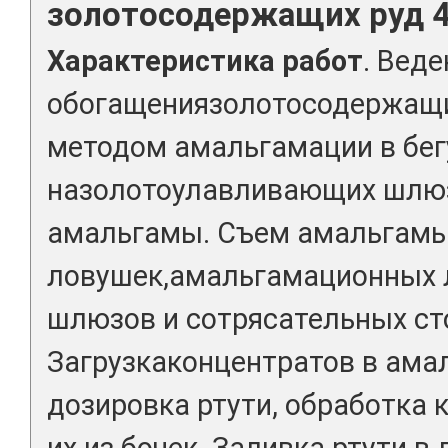
золотосодержащих руд 4
Характеристика работ
. Вед
обогащениязолотосодержащи
методом амальгамации в бег
назолотоулавливающих шлюз
амальгамы. Съем амальгамы
ловушек,амальгамационных 
шлюзов и сотрясательных ст
Загрузкаконцентратов в ама
дозировка ртути, обработка 
их из бочек. Заливка ртути в 