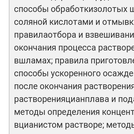
способы обработкизолотых 
соляной кислотами и отмывк
правилаотбора и взвешивани
окончания процесса раствор
вшламах; правила приготовле
способы ускоренного осажд
после окончания растворени
растворенияцианплава и пода
методы определения концен
вцианистом растворе; метод