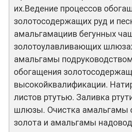
их.Ведение процессов обога
золотосодержащих руд и пес
амальгамациив бегунных чаш
золотоулавливающих шлюзах
амальгамы подруководством
обогащения золотосодержащ
высокойквалификации. Нати
листов ртутью. Заливка ртут
шлюзы. Очистка амальгамы о
золота и амальгамы надовод