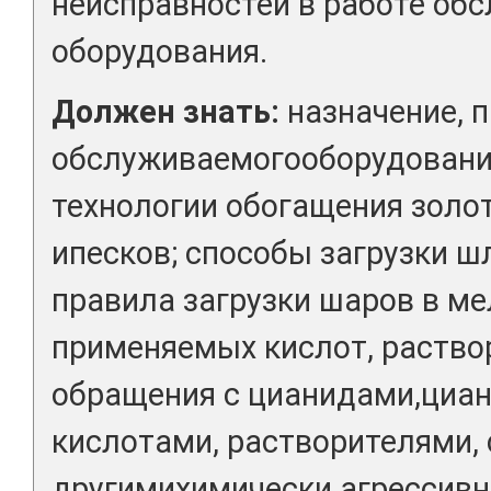
неисправностей в работе об
оборудования.
Должен знать:
назначение, 
обслуживаемогооборудования
технологии обогащения золо
ипесков; способы загрузки ш
правила загрузки шаров в м
применяемых кислот, раство
обращения с цианидами,циа
кислотами, растворителями,
другимихимически агрессив