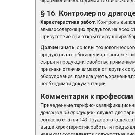
оформлениянеобходимой технической д
§ 16. Контролер по драгоц
Характеристика работ
. Контроль выпол
алмазосодержащих продуктов на всех ст
Присутствие при открытой ручнойразбо
Должен знать:
основы технологическог
продуктов его обогащения; основные ф
сырья и продукции; свойства применяе
признаки отличия алмазов от других с
оборудования; правила учета, хранения,
необходимой документации.
Комментарии к профессии
Приведенные тарифно-квалификационны
драгоценной продукции
» служат для тар
согласно статьи 143 Трудового кодекса
выше характеристик работы и предъяв
навыкам составляется должностная инст