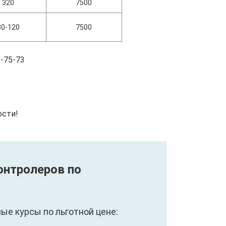
320
7500
80-120
7500
-75-73
ости!
онтролеров по
е курсы по льготной цене: