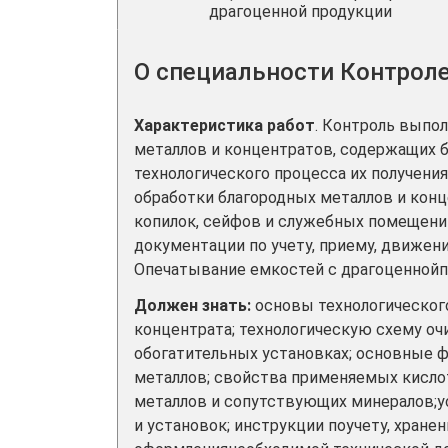
драгоценной продукции
О специальности Контроле
Характеристика работ
. Контроль выпо
металлов и концентратов, содержащих б
технологического процесса их получения
обработки благородных металлов и кон
копилок, сейфов и служебных помещени
документации по учету, приему, движен
Опечатывание емкостей с драгоценнойп
Должен знать:
основы технологического
концентрата; технологическую схему оч
обогатительных установках; основные 
металлов; свойства применяемых кислот
металлов и сопутствующих минералов;у
и установок; инструкции поучету, хране