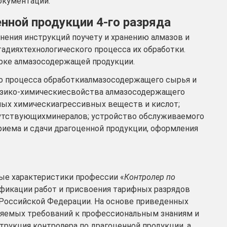
окументации.
енной продукции 4-го разряда
нения инструкций поучету и хранению алмазов и
адияхтехнологического процесса их обработки.
рке алмазосодержащей продукции.
о процесса обработкиалмазосодержащего сырья и
изико-химическиесвойства алмазосодержащего
мых химическиагрессивных веществ и кислот;
опутствующихминералов; устройство обслуживаемого
приема и сдачи драгоценной продукции, оформления
е характеристики профессии «
Контролер по
ификации работ и присвоения тарифных разрядов
 Российской Федерации. На основе приведенных
ляемых требований к профессиональным знаниям и
рукция контролера по драгоценной продукции, а