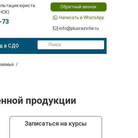
ультация юриста
Обратный звонок
(НСК)
Написать в WhatsApp
-73
info@plusrazvitie.ru
д в СДО
паемых
енной продукции
Записаться на курсы