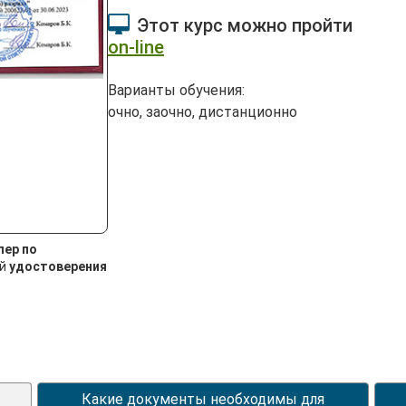
Этот курс можно пройти
on-line
Варианты обучения:
очно, заочно, дистанционно
лер по
ей
удостоверения
Какие документы необходимы для