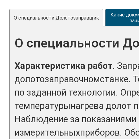
Какие доку
О специальности Долотозаправщик
зач
О специальности Д
Характеристика работ
. Зап
долотозаправочномстанке. 
по заданной технологии. Опр
температурынагрева долот по
Наблюдение за показаниями 
измерительныхприборов. Об