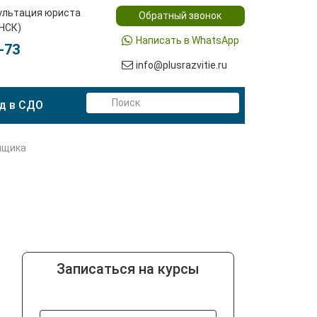
ультация юриста
Обратный звонок
(НСК)
Написать в WhatsApp
-73
info@plusrazvitie.ru
д в СДО
мщика
Записаться на курсы