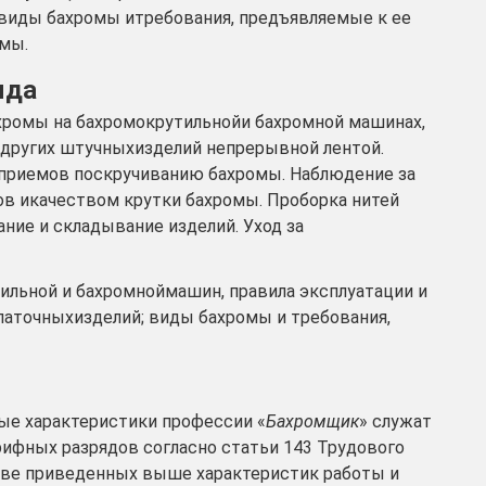
виды бахромы итребования, предъявляемые к ее
омы.
яда
ахромы на бахромокрутильнойи бахромной машинах,
и других штучныхизделий непрерывной лентой.
приемов поскручиванию бахромы. Наблюдение за
ов икачеством крутки бахромы. Проборка нитей
ние и складывание изделий. Уход за
льной и бахромноймашин, правила эксплуатации и
платочныхизделий; виды бахромы и требования,
е характеристики профессии «
Бахромщик
» служат
рифных разрядов согласно статьи 143 Трудового
ове приведенных выше характеристик работы и