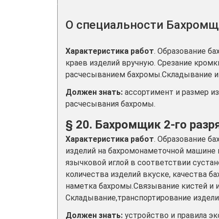
О специальности Бахром
Характеристика работ
. Образование б
краев изделий вручную. Срезание кромки
расчесыванием бахромы.Складывание и 
Должен знать:
ассортимент и размер и
расчесывания бахромы.
§ 20. Бахромщик 2-го разр
Характеристика работ
. Образование б
изделий на бахромонаметочной машине 
язычковой иглой в соответствии суста
количества изделий вкуске, качества б
наметка бахромы.Связывание кистей и 
Складывание,транспортирование издели
Должен знать:
устройство и правила э