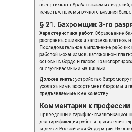
ассортимент обрабатываемых изделий; 
качеству; приемы ручного вязания бахр
§ 21. Бахромщик 3-го разр
Характеристика работ
. Образование б
расправка, сшивка и заправка платков 
Последовательное выполнение рабочих 
работой механизмов, натяжением платк
основы в бердо и галево.Транспортирова
обслуживаемыми машинами.
Должен знать:
устройство бахромокрути
ухода за ними; ассортимент бахромы и 
предъявляемые к ее качеству.
Комментарии к профессии
Приведенные тарифно-квалификационны
для тарификации работ и присвоения та
кодекса Российской Федерации. На осн