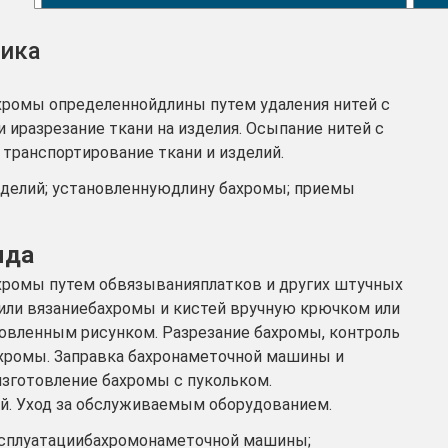
щика
ахромы определеннойдлины путем удаления нитей с
 иразрезание ткани на изделия. Осыпание нитей с
транспортирование ткани и изделий.
зделий; установленнуюдлину бахромы; приемы
яда
ахромы путем обвязыванияплатков и других штучных
или вязаниебахромы и кистей вручную крючком или
новленным рисунком. Разрезание бахромы, контроль
ахромы. Заправка бахронаметочной машины и
изготовление бахромы с пукольком.
й. Уход за обслуживаемым оборудованием.
ксплуатациибахромонаметочной машины;