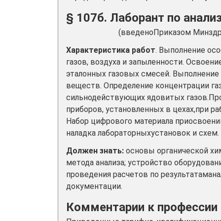
§ 107б. Лаборант по анализ
(введеноПриказом Минздра
Характеристика работ
. Выполнение ос
газов, воздуха и запыленности. Освоен
эталонных газовых смесей. Выполнение
веществ. Определение концентрации газ
сильнодействующих ядовитых газов.Про
приборов, установленных в цехах,при р
Набор цифрового материала приосвоении
наладка лабораторныхустановок и схем.
Должен знать:
основы органической хим
метода анализа; устройство оборудован
проведения расчетов по результатамана
документации.
Комментарии к профессии