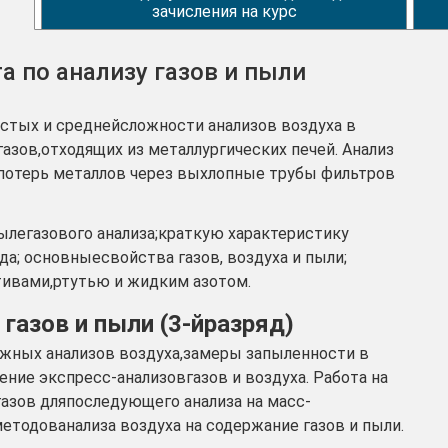
зачисления на курс
а по анализу газов и пыли
остых и среднейсложности анализов воздуха в
азов,отходящих из металлургических печей. Анализ
 потерь металлов через выхлопные трубы фильтров
легазового анализа;краткую характеристику
а; основныесвойства газов, воздуха и пыли;
тивами,ртутью и жидким азотом.
 газов и пыли (3-йразряд)
ожных анализов воздуха,замеры запыленности в
ие экспресс-анализовгазов и воздуха. Работа на
азов дляпоследующего анализа на масс-
етодованализа воздуха на содержание газов и пыли.