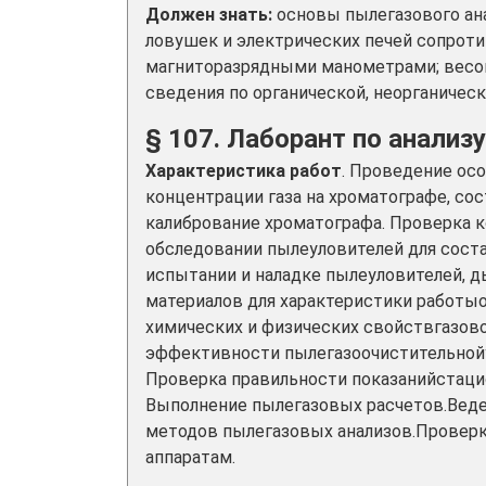
Должен знать:
основы пылегазового ана
ловушек и электрических печей сопрот
магниторазрядными манометрами; весо
сведения по органической, неорганическ
§ 107. Лаборант по анализу
Характеристика работ
. Проведение ос
концентрации газа на хроматографе, со
калибрование хроматографа. Проверка 
обследовании пылеуловителей для сост
испытании и наладке пылеуловителей, д
материалов для характеристики работы
химических и физических свойствгазово
эффективности пылегазоочистительнойу
Проверка правильности показанийстацио
Выполнение пылегазовых расчетов.Веде
методов пылегазовых анализов.Проверк
аппаратам.