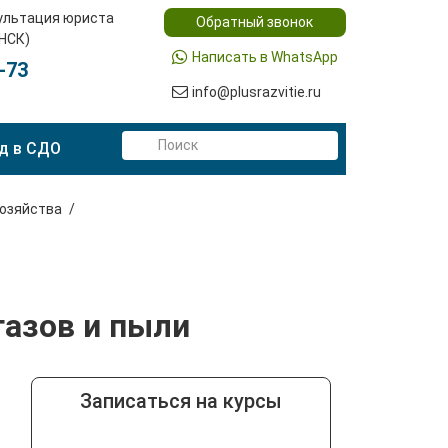
ультация юриста
Обратный звонок
(НСК)
Написать в WhatsApp
-73
info@plusrazvitie.ru
д в СДО
хозяйства
газов и пыли
Записаться на курсы