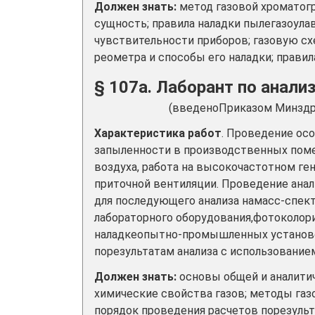
Должен знать:
метод газовой хроматогр
сущность; правила наладки пылегазоул
чувствительности приборов; газовую с
реометра и способы его наладки; прави
§ 107а. Лаборант по анализ
(введеноПриказом Минздра
Характеристика работ
. Проведение ос
запыленности в производственных поме
воздуха, работа на высокочастотном г
приточной вентиляции. Проведение ана
для последующего анализа намасс-спек
лабораторного оборудования,фотоколори
наладкеопытно-промышленных установо
порезультатам анализа с использованием
Должен знать:
основы общей и аналитич
химические свойства газов; методы газ
порядок проведения расчетов порезульт