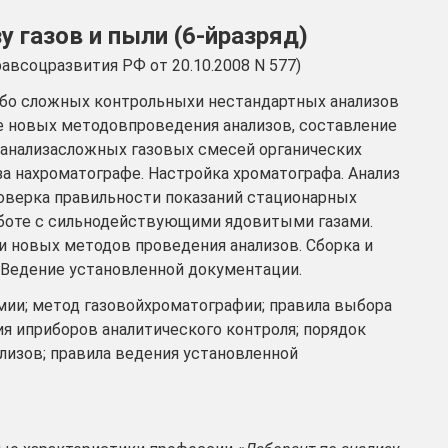
у газов и пыли (6-йразряд)
всоцразвития РФ от 20.10.2008 N 577)
обо сложных контрольныхи нестандартных анализов
ие новых методовпроведения анализов, составление
 анализасложных газовых смесей органических
а нахроматографе. Настройка хроматографа. Анализ
верка правильности показаний стационарных
аботе с сильнодействующими ядовитыми газами.
 новых методов проведения анализов. Сборка и
 Ведение установленной документации.
ии; метод газовойхроматографии; правила выбора
ия иприборов аналитического контроля; порядок
лизов; правила ведения установленной