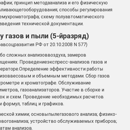
афии; принцип методаанализа и его физическую
авливающегооборудования; способы регулирования
хемухроматографа; схему полуавтоматического
лаведения технической документации.
у газов и пыли (5-йразряд)
всоцразвития РФ от 20.10.2008 N 577)
обо сложных анализоввоздуха, замеров
щениях. Проведениеэкспресс-анализов газов и
енераторе.Определение эффективности работы
лизоввесовым и объемным методами. Сбор газов
трометре и хроматографе. Обслуживание
метров, газоанализаторов. Участие в сборке и
к и схем. Проведение необходимых расчетов
 формул, таблиц и графиков.
еской химии; основыпылегазового анализа; физико-
овогоанализа; устройство обслуживаемых приборов;
атам анализов.