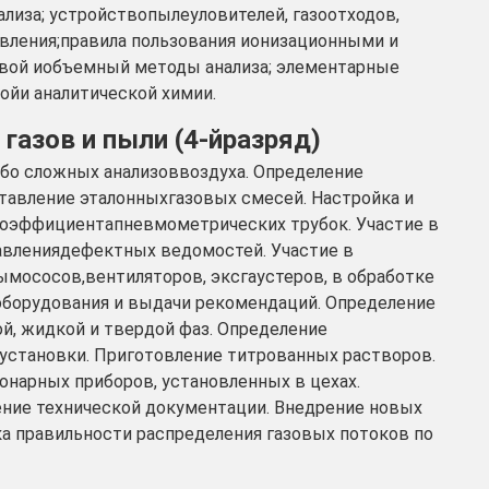
лиза; устройствопылеуловителей, газоотходов,
ивления;правила пользования ионизационными и
вой иобъемный методы анализа; элементарные
ойи аналитической химии.
 газов и пыли (4-йразряд)
обо сложных анализоввоздуха. Определение
ставление эталонныхгазовых смесей. Настройка и
коэффициентапневмометрических трубок. Участие в
авлениядефектных ведомостей. Участие в
ымососов,вентиляторов, эксгаустеров, в обработке
оборудования и выдачи рекомендаций. Определение
й, жидкой и твердой фаз. Определение
становки. Приготовление титрованных растворов.
нарных приборов, установленных в цехах.
ние технической документации. Внедрение новых
а правильности распределения газовых потоков по