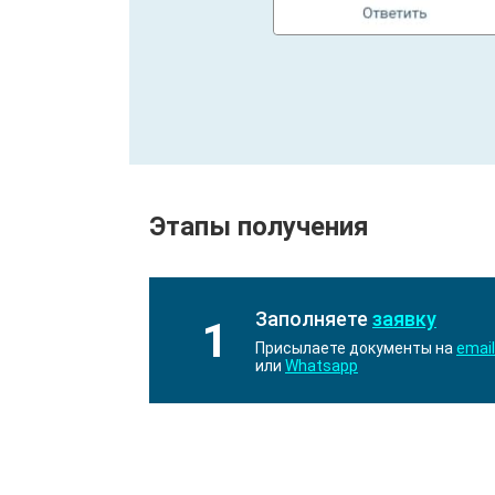
Этапы получения
Заполняете
заявку
1
Присылаете документы на
email
или
Whatsapp