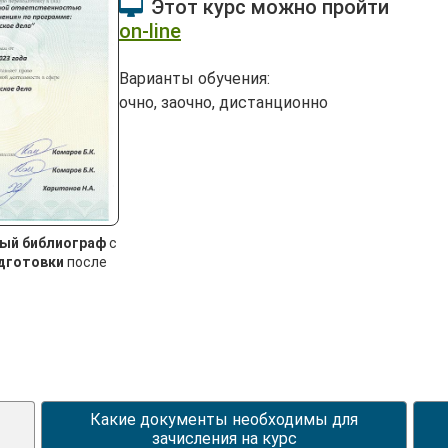
Этот курс можно пройти
on-line
Варианты обучения:
очно, заочно, дистанционно
ный библиограф
с
дготовки
после
Какие документы необходимы для
зачисления на курс