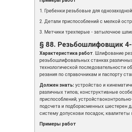
Примеры работ
1. Гребенки резьбовые для однозаходно
2. Детали приспособлений с мелкой ост
3. Метчики трехперые - затылочное шл
§ 88. Резьбошлифовщик 4-
Характеристика работ
. Шлифование ре
резьбошлифовальных станках различных
технологической последовательности 
резания по справочникам и паспорту ста
Должен знать:
устройство и кинемати
различных типов; конструктивные особ
приспособлений; устройствоконтрольно
подсчета и подборасменных шестерен д
систему допускови посадок; квалитеты
Примеры работ