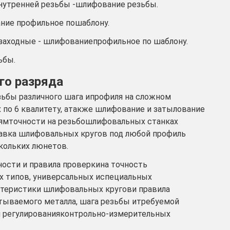
внутренней резьбы -шлифование резьбы.
ние профильное пошаблону.
озаходные - шлифованиепрофильное по шаблону.
ьбы.
го разряда
зьбы различного шага ипрофиля на сложном
х по 6 квалитету, атакже шлифование и затылование
енямточности на резьбошлифовальных станках
равка шлифовальных кругов под любой профиль
кольких люнетов.
ости и правила проверкина точность
 типов, универсальных испециальных
ктеристики шлифовальных кругови правила
атываемого металла, шага резьбы итребуемой
 и регулированияконтрольно-измерительных