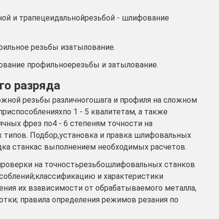
зной и трапецеидальнойрезьбой - шлифование
фильное резьбы изатылование.
ование профильноерезьбы и затылование.
го разряда
ожной резьбы различногошага и профиля на сложном
риспособленияхпо 1 - 5 квалитетам, а также
чных фрез по4 - 6 степеням точности на
 типов. Подбор,установка и правка шлифовальных
адка станкас выполнением необходимых расчетов.
проверки на точностьрезьбошлифовальных станков
соблений;классификацию и характеристики
ения их взависимости от обрабатываемого металла,
отки; правила определения режимов резания по