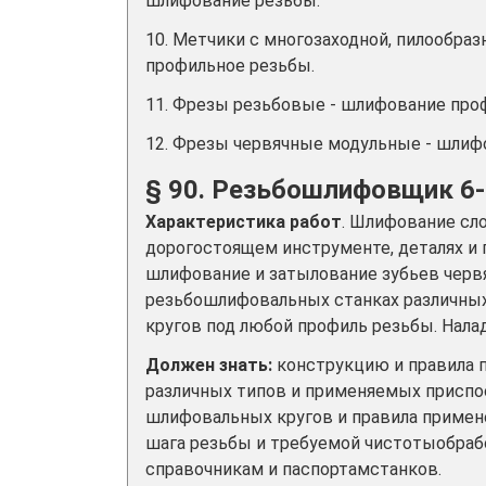
шлифование резьбы.
10. Метчики с многозаходной, пилообра
профильное резьбы.
11. Фрезы резьбовые - шлифование про
12. Фрезы червячные модульные - шлиф
§ 90. Резьбошлифовщик 6-
Характеристика работ
. Шлифование сл
дорогостоящем инструменте, деталях и п
шлифование и затылование зубьев червя
резьбошлифовальных станках различных
кругов под любой профиль резьбы. Нал
Должен знать:
конструкцию и правила 
различных типов и применяемых приспо
шлифовальных кругов и правила примен
шага резьбы и требуемой чистотыобраб
справочникам и паспортамстанков.