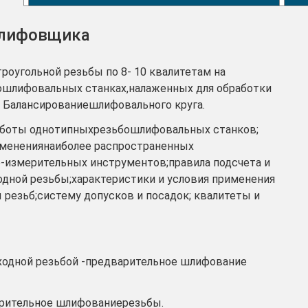
шлифовщика
роугольной резьбы по 8- 10 квалитетам на
ошлифовальных станках,налаженных для обработки
. Балансированиешлифовального круга.
аботы однотипныхрезьбошлифовальных станков;
рименениянаиболее распространенных
о-измерительных инструментов;правила подсчета и
одной резьбы;характеристики и условия применения
резьб;систему допусков и посадок; квалитеты и
аходной резьбой -предварительное шлифование
арительное шлифованиерезьбы.