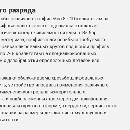
го разряда
ьбы различных профилейпо 8 - 10 квалитетам на
ифовальных станках.Подналадка станков и
огической карте илисамостоятельно. Выбор
материала, профиля,шага резьбы и требуемого
 Правкашлифовальных кругов под любой профиль.
о 7- 8 квалитетам на специализированных
ых дляобработки определенных деталей или
дналадки обслуживаемыхрезьбошлифовальных
ость; устройство иправила применения различных
 примененияконтрольно-измерительных
ета и подборасменных шестерен для шлифования
фовальныхкругов по форме, твердости, зернистости
овании на размеры детали; систему допусков и
ватости.