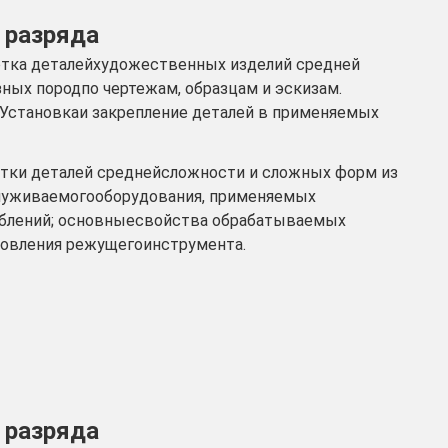
о разряда
ботка деталейхудожественных изделий средней
ных породпо чертежам, образцам и эскизам.
 Установкаи закрепление деталей в применяемых
тки деталей среднейсложности и сложных форм из
бслуживаемогооборудования, применяемых
облений; основныесвойства обрабатываемых
товления режущегоинструмента.
о разряда