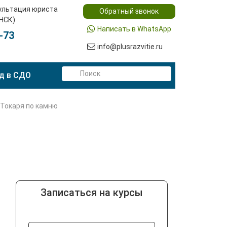
ультация юриста
Обратный звонок
(НСК)
Написать в WhatsApp
-73
info@plusrazvitie.ru
д в СДО
 Токаря по камню
Записаться на курсы