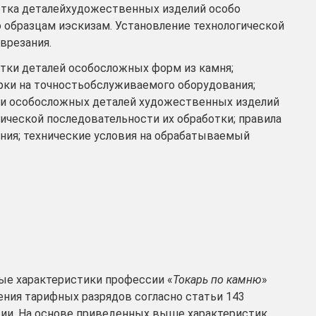
ботка деталейхудожественных изделий особо
 образцам иэскизам. Установление технологической
врезания.
тки деталей особосложных форм из камня;
рки на точностьобслуживаемого оборудования;
ки особосложных деталей художественных изделий
ической последовательности их обработки; правила
ия; технические условия на обрабатываемый
е характеристики профессии «
Токарь по камню
»
ения тарифных разрядов согласно статьи 143
ии. На основе приведенных выше характеристик