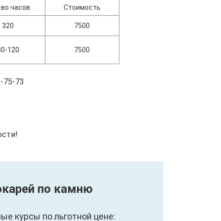
-во часов
Стоимость
320
7500
80-120
7500
-75-73
ости!
окарей по камню
е курсы по льготной цене: