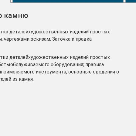
по камню
ботка деталейхудожественных изделий простых
, чертежами эскизам. Заточка и правка
тки деталейхудожественных изделий простых
аботыобслуживаемого оборудования; правила
киприменяемого инструмента; основные сведения о
алей из камня.