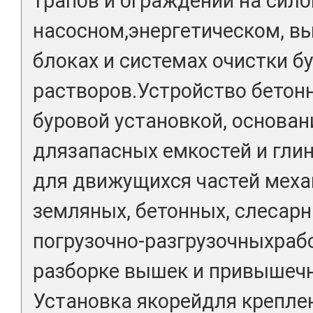
трапов и ограждений на сило
насосном,энергетическом, 
блоках и системах очистки б
растворов.Устройство бетон
буровой установкой, основа
длязапасных емкостей и гли
для движущихся частей мех
земляных, бетонных, слесарн
погрузочно-разгрузочныхрабо
разборке вышек и привышеч
Установка якорейдля крепле